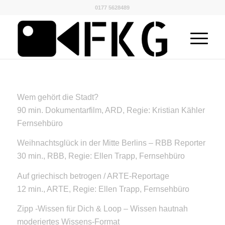
0177 5628489
Wem gehört die Stadt?
90 min. Dokumentarfilm, ARD, Regie: Kristian Kähler
Fernsehbüro
Weihnachtsglück in der Mitte Berlins – RBB Reporter
30 min., RBB, Regie: Ellen Trapp, Fernsehbüro
Auf griechisch betrogen / ARTE-Reportage
12 min., ARTE, Regie: Ellen Trapp, Fernsehbüro
Zipp -Wissen für Dich & Loop – Wissen hautnah
moderiertes Wissens-Format