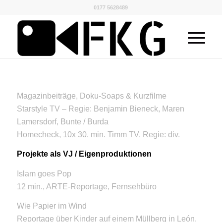
0177 5628489
Magazinbeiträge, Doku-Soaps & Kurzfilme
Starstyle TV – Regie: Benjamin Bieneck, Maren
Lamersdorf, Bunte / Burda
Homecheck, 10x 30. min. Timm TV, Regie: div.
Projekte als VJ / Eigenproduktionen
Islam goes Pop
12 min., ARTE-Reportage, Fernsehbüro
Wie Papier im Wind
Reportage über Kinder auf einem Müllberg in León,